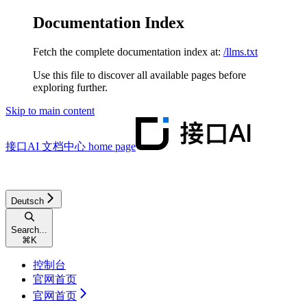
Documentation Index
Fetch the complete documentation index at:
/llms.txt
Use this file to discover all available pages before
exploring further.
Skip to main content
接口AI 文档中心
home page
Deutsch
Search...
⌘
K
控制台
官网首页
官网首页