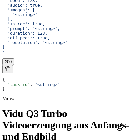
  "seed": 123,
  "audio": true,
  "images": [
    "<string>"
  ],
  "is_rec": true,
  "prompt": "<string>",
  "duration": 123,
  "off_peak": true,
  "resolution": "<string>"
}
'
200
{
  "task_id"
: 
"<string>"
}
Video
Vidu Q3 Turbo
Videoerzeugung aus Anfangs-
und Endbild