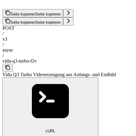
Seite kopieren
Seite kopieren
Seite kopieren
Seite kopieren
POST
/
v3
/
async
/
vidu-q3-turbo-f2v
Vidu Q3 Turbo Videoerzeugung aus Anfangs- und Endbild
cURL