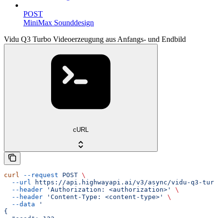
POST
MiniMax Sounddesign
Vidu Q3 Turbo Videoerzeugung aus Anfangs- und Endbild
cURL
curl
 --request
 POST
 \
  --url
 https://api.highwayapi.ai/v3/async/vidu-q3-turb
  --header
 'Authorization: <authorization>'
 \
  --header
 'Content-Type: <content-type>'
 \
  --data
 '
{