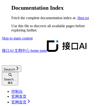
Documentation Index
Fetch the complete documentation index at:
/llms.txt
Use this file to discover all available pages before
exploring further.
Skip to main content
接口AI 文档中心
home page
Deutsch
Search...
⌘
K
控制台
官网首页
官网首页