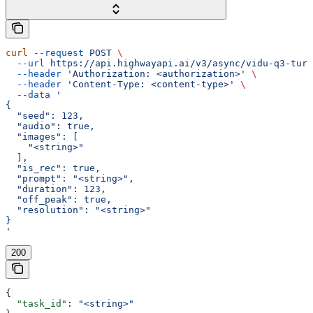
curl
 --request
 POST
 \
  --url
 https://api.highwayapi.ai/v3/async/vidu-q3-turb
  --header
 'Authorization: <authorization>'
 \
  --header
 'Content-Type: <content-type>'
 \
  --data
 '
{
  "seed": 123,
  "audio": true,
  "images": [
    "<string>"
  ],
  "is_rec": true,
  "prompt": "<string>",
  "duration": 123,
  "off_peak": true,
  "resolution": "<string>"
}
'
200
{
  "task_id"
: 
"<string>"