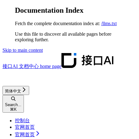
Documentation Index
Fetch the complete documentation index at:
/llms.txt
Use this file to discover all available pages before
exploring further.
Skip to main content
接口AI 文档中心
home page
简体中文
Search...
⌘
K
控制台
官网首页
官网首页