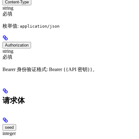
Content-Type
string
必填
枚举值:
application/json
Authorization
string
必填
Bearer 身份验证格式: Bearer {{API 密钥}}。
请求体
seed
integer