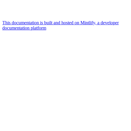
This documentation is built and hosted on Mintlify, a developer
documentation platform