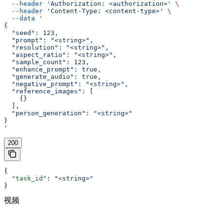
  --header
 'Authorization: <authorization>'
 \
  --header
 'Content-Type: <content-type>'
 \
  --data
 '
{
  "seed": 123,
  "prompt": "<string>",
  "resolution": "<string>",
  "aspect_ratio": "<string>",
  "sample_count": 123,
  "enhance_prompt": true,
  "generate_audio": true,
  "negative_prompt": "<string>",
  "reference_images": [
    {}
  ],
  "person_generation": "<string>"
}
'
200
{
  "task_id"
: 
"<string>"
}
视频