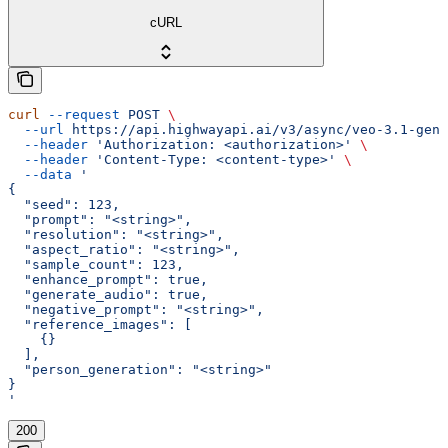
cURL
curl
 --request
 POST
 \
  --url
 https://api.highwayapi.ai/v3/async/veo-3.1-gene
  --header
 'Authorization: <authorization>'
 \
  --header
 'Content-Type: <content-type>'
 \
  --data
 '
{
  "seed": 123,
  "prompt": "<string>",
  "resolution": "<string>",
  "aspect_ratio": "<string>",
  "sample_count": 123,
  "enhance_prompt": true,
  "generate_audio": true,
  "negative_prompt": "<string>",
  "reference_images": [
    {}
  ],
  "person_generation": "<string>"
}
'
200