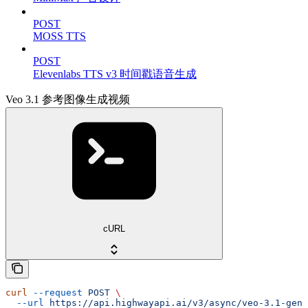
POST
MOSS TTS
POST
Elevenlabs TTS v3 时间戳语音生成
Veo 3.1 参考图像生成视频
cURL
curl
 --request
 POST
 \
  --url
 https://api.highwayapi.ai/v3/async/veo-3.1-gene