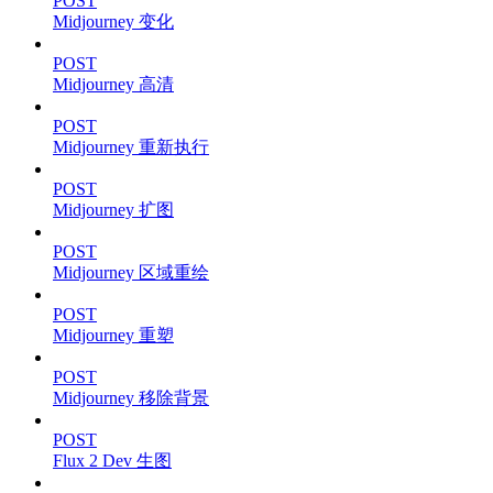
POST
Midjourney 变化
POST
Midjourney 高清
POST
Midjourney 重新执行
POST
Midjourney 扩图
POST
Midjourney 区域重绘
POST
Midjourney 重塑
POST
Midjourney 移除背景
POST
Flux 2 Dev 生图