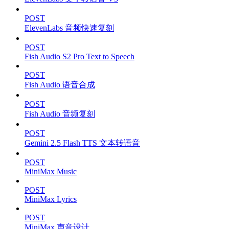
POST
ElevenLabs 音频快速复刻
POST
Fish Audio S2 Pro Text to Speech
POST
Fish Audio 语音合成
POST
Fish Audio 音频复刻
POST
Gemini 2.5 Flash TTS 文本转语音
POST
MiniMax Music
POST
MiniMax Lyrics
POST
MiniMax 声音设计