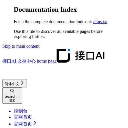
Documentation Index
Fetch the complete documentation index at:
/llms.txt
Use this file to discover all available pages before
exploring further.
Skip to main content
接口AI 文档中心
home page
简体中文
Search...
⌘
K
控制台
官网首页
官网首页