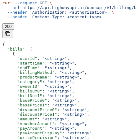
curl
 --request
 GET
 \
  --url
 https://api.highwayapi.ai/openapi/v1/billing/bi
  --header
 'Authorization: <authorization>'
 \
  --header
 'Content-Type: <content-type>'
200
{
  "bills"
: [
    {
      "userId"
: 
"<string>"
,
      "startTime"
: 
"<string>"
,
      "endTime"
: 
"<string>"
,
      "billingMethod"
: 
"<string>"
,
      "productName"
: 
"<string>"
,
      "category"
: 
"<string>"
,
      "ownerID"
: 
"<string>"
,
      "billNum0"
: 
"<string>"
,
      "billNum1"
: 
"<string>"
,
      "basePrice0"
: 
"<string>"
,
      "basePrice1"
: 
"<string>"
,
      "discountPrice0"
: 
"<string>"
,
      "discountPrice1"
: 
"<string>"
,
      "amount"
: 
"<string>"
,
      "voucherAmount"
: 
"<string>"
,
      "payAmount"
: 
"<string>"
,
      "payAmountDisplay"
: 
"<string>"
,
      "pricePrecision"
: 
"<string>"
,