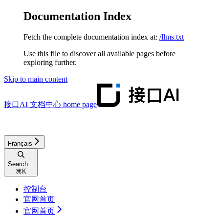
Documentation Index
Fetch the complete documentation index at:
/llms.txt
Use this file to discover all available pages before
exploring further.
Skip to main content
接口AI 文档中心
home page
Français
Search...
⌘
K
控制台
官网首页
官网首页