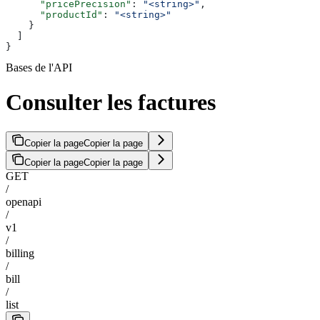
      "pricePrecision"
: 
"<string>"
,
      "productId"
: 
"<string>"
    }
  ]
}
Bases de l'API
Consulter les factures
Copier la page
Copier la page
Copier la page
Copier la page
GET
/
openapi
/
v1
/
billing
/
bill
/
list