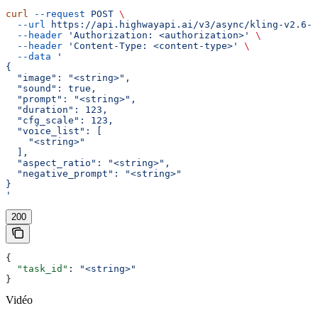
curl
 --request
 POST
 \
  --url
 https://api.highwayapi.ai/v3/async/kling-v2.6-p
  --header
 'Authorization: <authorization>'
 \
  --header
 'Content-Type: <content-type>'
 \
  --data
 '
{
  "image": "<string>",
  "sound": true,
  "prompt": "<string>",
  "duration": 123,
  "cfg_scale": 123,
  "voice_list": [
    "<string>"
  ],
  "aspect_ratio": "<string>",
  "negative_prompt": "<string>"
}
'
200
{
  "task_id"
: 
"<string>"
}
Vidéo