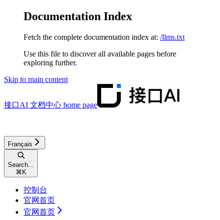
Documentation Index
Fetch the complete documentation index at:
/llms.txt
Use this file to discover all available pages before
exploring further.
Skip to main content
接口AI 文档中心
home page
Français
Search...
⌘
K
控制台
官网首页
官网首页