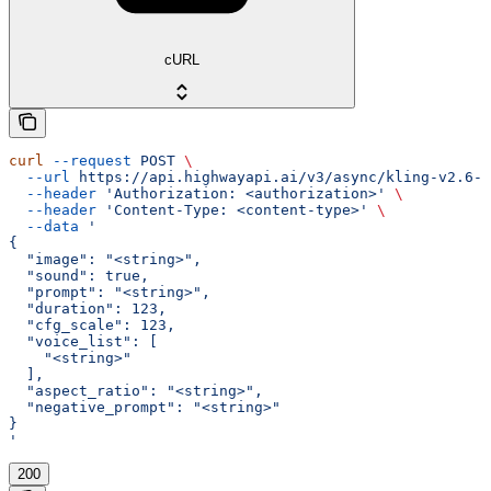
cURL
curl
 --request
 POST
 \
  --url
 https://api.highwayapi.ai/v3/async/kling-v2.6-p
  --header
 'Authorization: <authorization>'
 \
  --header
 'Content-Type: <content-type>'
 \
  --data
 '
{
  "image": "<string>",
  "sound": true,
  "prompt": "<string>",
  "duration": 123,
  "cfg_scale": 123,
  "voice_list": [
    "<string>"
  ],
  "aspect_ratio": "<string>",
  "negative_prompt": "<string>"
}
'
200