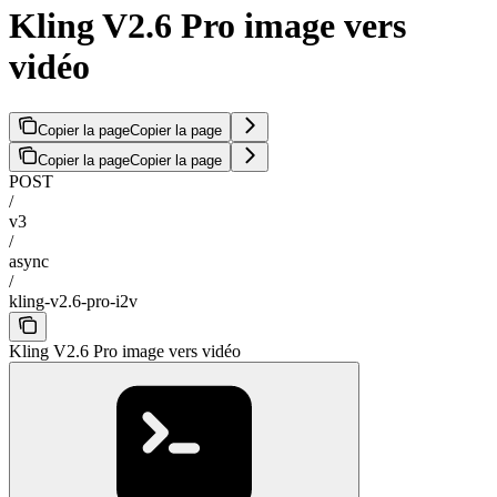
Kling V2.6 Pro image vers
vidéo
Copier la page
Copier la page
Copier la page
Copier la page
POST
/
v3
/
async
/
kling-v2.6-pro-i2v
Kling V2.6 Pro image vers vidéo