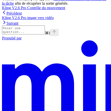
la tâche
afin de récupérer la sortie générée.
Kling V2.6 Pro Contrôle du mouvement
Précédent
Kling V2.6 Pro image vers vidéo
Suivant
⌘
I
Propulsé par