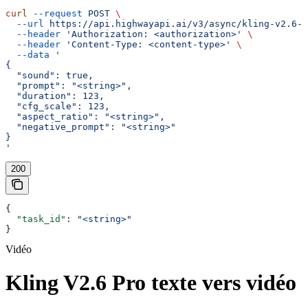
curl
 --request
 POST
 \
  --url
 https://api.highwayapi.ai/v3/async/kling-v2.6-p
  --header
 'Authorization: <authorization>'
 \
  --header
 'Content-Type: <content-type>'
 \
  --data
 '
{
  "sound": true,
  "prompt": "<string>",
  "duration": 123,
  "cfg_scale": 123,
  "aspect_ratio": "<string>",
  "negative_prompt": "<string>"
}
'
200
{
  "task_id"
: 
"<string>"
}
Vidéo
Kling V2.6 Pro texte vers vidéo