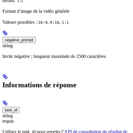
défaut:
"1:1"
Format d’image de la vidéo générée
Valeurs possibles :
,
,
16:9
9:16
1:1
negative_prompt
string
Invite négative ; longueur maximale de 2500 caractères.
Informations de réponse
task_id
string
requis
Utilisez le task_id pour appeler l’
API de consultation du résultat de