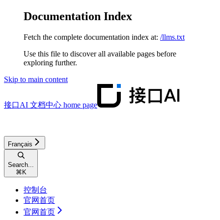
Documentation Index
Fetch the complete documentation index at:
/llms.txt
Use this file to discover all available pages before
exploring further.
Skip to main content
接口AI 文档中心
home page
Français
Search...
⌘
K
控制台
官网首页
官网首页