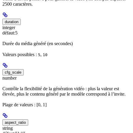
2500 caractères.
duration
integer
défaut:
5
Durée du média généré (en secondes)
Valeurs possibles :
,
5
10
cfg_scale
number
Contrôle la flexibilité de la génération vidéo : plus la valeur est
élevée, plus le contenu généré par le modèle correspond à l’invite.
Plage de valeurs : [0, 1]
aspect_ratio
string