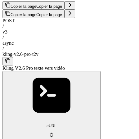
Copier la page
Copier la page
Copier la page
Copier la page
POST
/
v3
/
async
/
kling-v2.6-pro-t2v
Kling V2.6 Pro texte vers vidéo
cURL