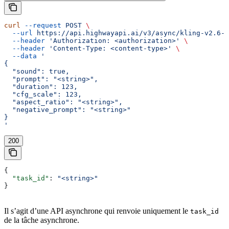
curl
 --request
 POST
 \
  --url
 https://api.highwayapi.ai/v3/async/kling-v2.6-p
  --header
 'Authorization: <authorization>'
 \
  --header
 'Content-Type: <content-type>'
 \
  --data
 '
{
  "sound": true,
  "prompt": "<string>",
  "duration": 123,
  "cfg_scale": 123,
  "aspect_ratio": "<string>",
  "negative_prompt": "<string>"
}
'
200
{
  "task_id"
: 
"<string>"
}
Il s’agit d’une API asynchrone qui renvoie uniquement le
task_id
de la tâche asynchrone.