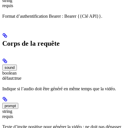
string
requis
Format d’authentification Bearer : Bearer {{Clé API}}.
Corps de la requête
sound
boolean
défaut:
true
Indique si l’audio doit être généré en même temps que la vidéo.
prompt
string
requis
Texte d’invite positive pour générer la vidéo ; ne doit pas dépasser