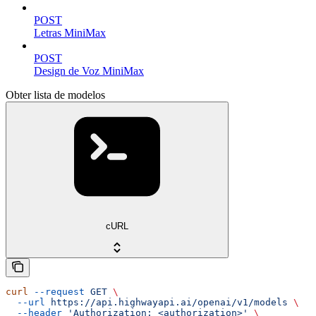
POST
Letras MiniMax
POST
Design de Voz MiniMax
Obter lista de modelos
cURL
curl
 --request
 GET
 \
  --url
 https://api.highwayapi.ai/openai/v1/models
 \
  --header
 'Authorization: <authorization>'
 \