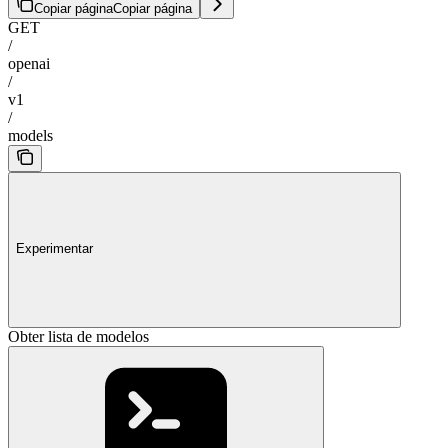
Copiar página
Copiar página
GET
/
openai
/
v1
/
models
Experimentar
Obter lista de modelos