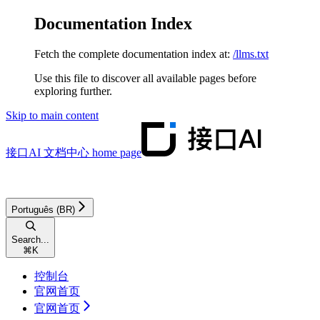
Documentation Index
Fetch the complete documentation index at:
/llms.txt
Use this file to discover all available pages before
exploring further.
Skip to main content
接口AI 文档中心
home page
Português (BR)
Search...
⌘
K
控制台
官网首页
官网首页