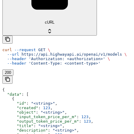
cURL
curl
 --request
 GET
 \
  --url
 https://api.highwayapi.ai/openai/v1/models
 \
  --header
 'Authorization: <authorization>'
 \
  --header
 'Content-Type: <content-type>'
200
{
  "data"
: [
    {
      "id"
: 
"<string>"
,
      "created"
: 
123
,
      "object"
: 
"<string>"
,
      "input_token_price_per_m"
: 
123
,
      "output_token_price_per_m"
: 
123
,
      "title"
: 
"<string>"
,
      "description"
: 
"<string>"
,