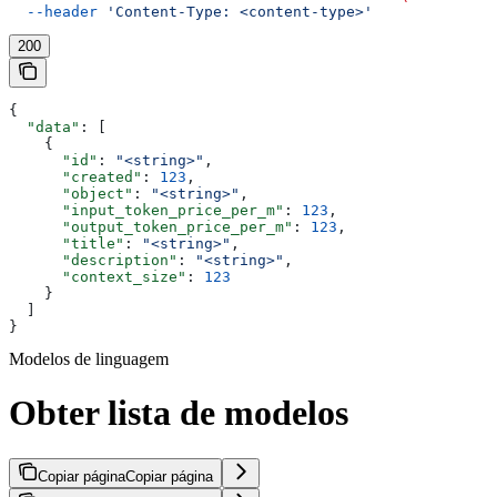
  --header
 'Content-Type: <content-type>'
200
{
  "data"
: [
    {
      "id"
: 
"<string>"
,
      "created"
: 
123
,
      "object"
: 
"<string>"
,
      "input_token_price_per_m"
: 
123
,
      "output_token_price_per_m"
: 
123
,
      "title"
: 
"<string>"
,
      "description"
: 
"<string>"
,
      "context_size"
: 
123
    }
  ]
}
Modelos de linguagem
Obter lista de modelos
Copiar página
Copiar página