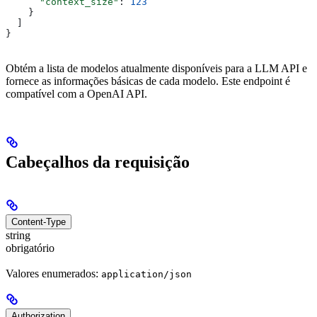
      "context_size"
: 
123
    }
  ]
}
Obtém a lista de modelos atualmente disponíveis para a LLM API e
fornece as informações básicas de cada modelo. Este endpoint é
compatível com a OpenAI API.
Cabeçalhos da requisição
Content-Type
string
obrigatório
Valores enumerados:
application/json
Authorization