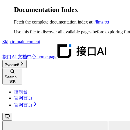
Documentation Index
Fetch the complete documentation index at:
/llms.txt
Use this file to discover all available pages before exploring fur
Skip to main content
接口AI 文档中心
home page
Русский
Search...
⌘
K
控制台
官网首页
官网首页