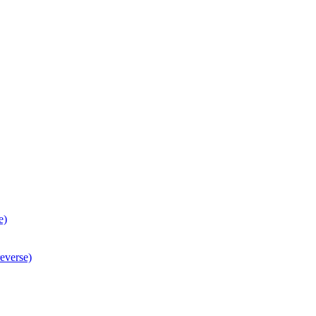
e)
everse)