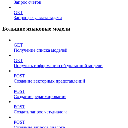
Запрос счетов
GET
Запрос результата задачи
Большие языковые модели
GET
Получение списка моделей
GET
Получить информацию об указанной модели
POST
Создание векторных представлений
POST
Создание реранжирования
POST
Создать запрос чат-диалога
POST
Создание запроса диалога