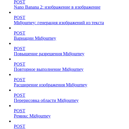
POST
Nano Banana 2: изображение в изображение
POST
Midjourney: генерация изображений из текста
POST
Вариации Midjourney
POST
Повышение разрешения Midjourney
POST
Повторное выполнение Midjourney
POST
Расширение изображения Midjourney
POST
Перерисовка области Midjourney
POST
Ремикс Midjourney
POST