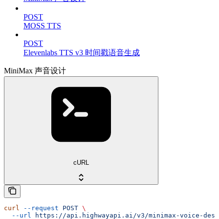
POST
MOSS TTS
POST
Elevenlabs TTS v3 时间戳语音生成
MiniMax 声音设计
cURL
curl
 --request
 POST
 \
  --url
 https://api.highwayapi.ai/v3/minimax-voice-desi