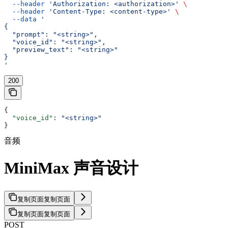
  --header
 'Authorization: <authorization>'
 \
  --header
 'Content-Type: <content-type>'
 \
  --data
 '
{
  "prompt": "<string>",
  "voice_id": "<string>",
  "preview_text": "<string>"
}
'
200
{
  "voice_id"
: 
"<string>"
}
音频
MiniMax 声音设计
复制页面
复制页面
复制页面
复制页面
POST