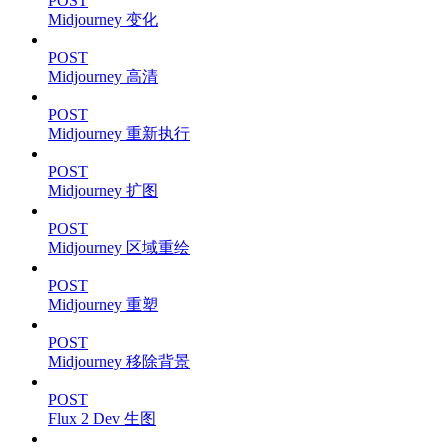
POST
Midjourney 变化
POST
Midjourney 高清
POST
Midjourney 重新执行
POST
Midjourney 扩图
POST
Midjourney 区域重绘
POST
Midjourney 重塑
POST
Midjourney 移除背景
POST
Flux 2 Dev 生图