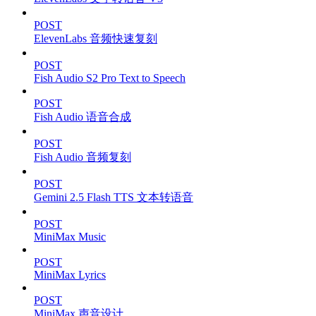
POST
ElevenLabs 音频快速复刻
POST
Fish Audio S2 Pro Text to Speech
POST
Fish Audio 语音合成
POST
Fish Audio 音频复刻
POST
Gemini 2.5 Flash TTS 文本转语音
POST
MiniMax Music
POST
MiniMax Lyrics
POST
MiniMax 声音设计