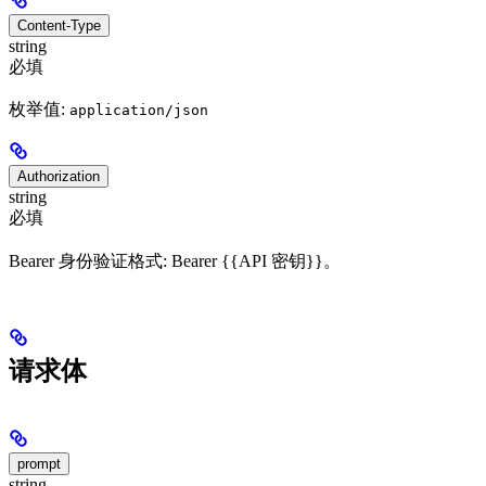
Content-Type
string
必填
枚举值:
application/json
Authorization
string
必填
Bearer 身份验证格式: Bearer {{API 密钥}}。
请求体
prompt
string