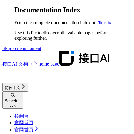
Documentation Index
Fetch the complete documentation index at:
/llms.txt
Use this file to discover all available pages before
exploring further.
Skip to main content
接口AI 文档中心
home page
简体中文
Search...
⌘
K
控制台
官网首页
官网首页