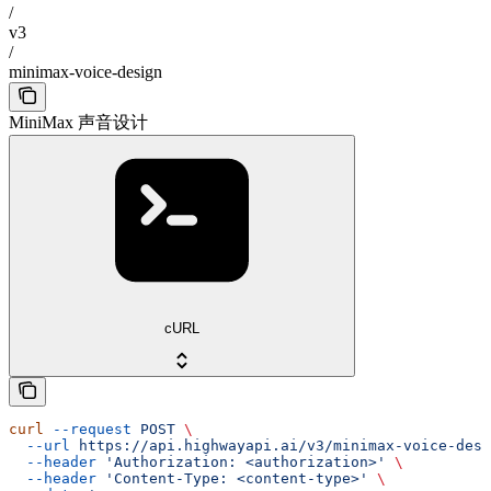
/
v3
/
minimax-voice-design
MiniMax 声音设计
cURL
curl
 --request
 POST
 \
  --url
 https://api.highwayapi.ai/v3/minimax-voice-desi
  --header
 'Authorization: <authorization>'
 \
  --header
 'Content-Type: <content-type>'
 \