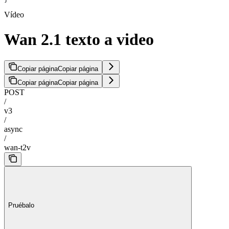
Vídeo
Wan 2.1 texto a video
Copiar página
Copiar página
Copiar página
Copiar página
POST
/
v3
/
async
/
wan-t2v
Pruébalo