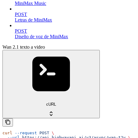
MiniMax Music
POST
Letras de MiniMax
POST
Diseño de voz de MiniMax
Wan 2.1 texto a video
cURL
curl
 --request
 POST
 \
  --url
 https://api.highwayapi.ai/v3/async/wan-t2v
 \