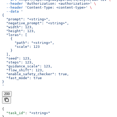
  --header
 'Authorization: <authorization>'
 \
  --header
 'Content-Type: <content-type>'
 \
  --data
 '
{
  "prompt": "<string>",
  "negative_prompt": "<string>",
  "width": 123,
  "height": 123,
  "loras": [
    {
      "path": "<string>",
      "scale": 123
    }
  ],
  "seed": 123,
  "steps": 123,
  "guidance_scale": 123,
  "flow_shift": 123,
  "enable_safety_checker": true,
  "fast_mode": true
}
'
200
{
  "task_id"
: 
"<string>"
}