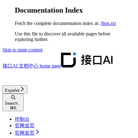
Documentation Index
Fetch the complete documentation index at:
/llms.txt
Use this file to discover all available pages before
exploring further.
Skip to main content
接口AI 文档中心
home page
Español
Search...
⌘
K
控制台
官网首页
官网首页