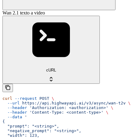
Wan 2.1 texto a video
cURL
curl
 --request
 POST
 \
  --url
 https://api.highwayapi.ai/v3/async/wan-t2v
 \
  --header
 'Authorization: <authorization>'
 \
  --header
 'Content-Type: <content-type>'
 \
  --data
 '
{
  "prompt": "<string>",
  "negative_prompt": "<string>",
  "width": 123,