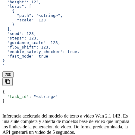
  "height": 123,
  "loras": [
    {
      "path": "<string>",
      "scale": 123
    }
  ],
  "seed": 123,
  "steps": 123,
  "guidance_scale": 123,
  "flow_shift": 123,
  "enable_safety_checker": true,
  "fast_mode": true
}
'
200
{
  "task_id"
: 
"<string>"
}
Inferencia acelerada del modelo de texto a video Wan 2.1 14B. Es
una suite completa y abierta de modelos base de video que impulsa
los límites de la generación de video. De forma predeterminada, la
API generará un video de 5 segundos.