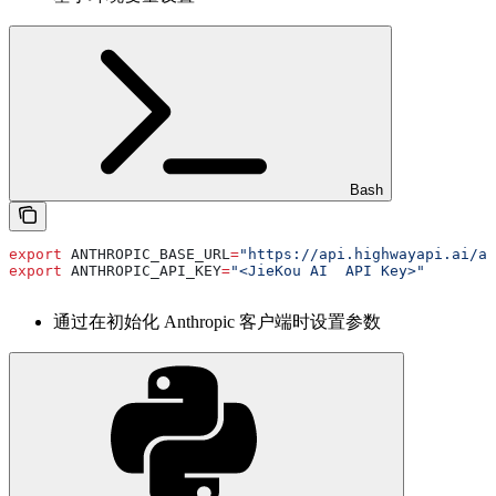
Bash
export
 ANTHROPIC_BASE_URL
=
"https://api.highwayapi.ai/an
export
 ANTHROPIC_API_KEY
=
"<JieKou AI  API Key>"
通过在初始化 Anthropic 客户端时设置参数