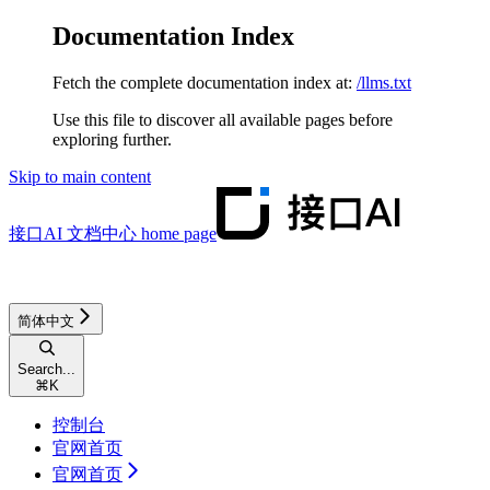
Documentation Index
Fetch the complete documentation index at:
/llms.txt
Use this file to discover all available pages before
exploring further.
Skip to main content
接口AI 文档中心
home page
简体中文
Search...
⌘
K
控制台
官网首页
官网首页