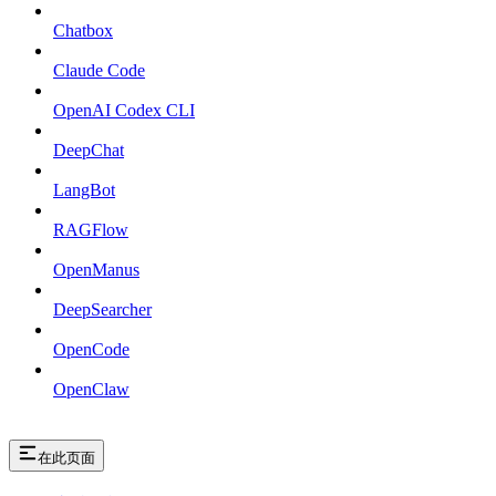
Chatbox
Claude Code
OpenAI Codex CLI
DeepChat
LangBot
RAGFlow
OpenManus
DeepSearcher
OpenCode
OpenClaw
在此页面