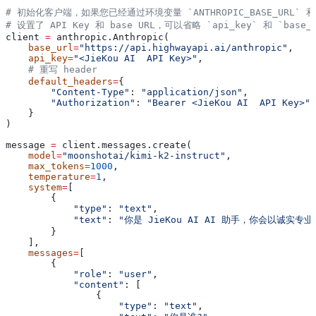
# 初始化客户端，如果您已经通过环境变量 `ANTHROPIC_BASE_URL` 和 `A
# 设置了 API Key 和 base URL，可以省略 `api_key` 和 `base_
client 
=
 anthropic.Anthropic(
    base_url
=
"https://api.highwayapi.ai/anthropic"
,
    api_key
=
"<JieKou AI  API Key>"
,
    # 重写 header
    default_headers
=
{
        "Content-Type"
: 
"application/json"
,
        "Authorization"
: 
"Bearer <JieKou AI  API Key>"
,
    }
)
message 
=
 client.messages.create(
    model
=
"moonshotai/kimi-k2-instruct"
,
    max_tokens
=
1000
,
    temperature
=
1
,
    system
=
[
        {
            "type"
: 
"text"
,
            "text"
: 
"你是 JieKou AI AI 助手，你会以诚实
        }
    ],
    messages
=
[
        {
            "role"
: 
"user"
,
            "content"
: [
                {
                    "type"
: 
"text"
,