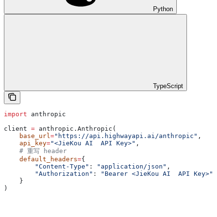
Python
TypeScript
import
 anthropic
client 
=
 anthropic.Anthropic(
    base_url
=
"https://api.highwayapi.ai/anthropic"
,
    api_key
=
"<JieKou AI  API Key>"
,
    # 重写 header
    default_headers
=
{
        "Content-Type"
: 
"application/json"
,
        "Authorization"
: 
"Bearer <JieKou AI  API Key>"
,
    }
)