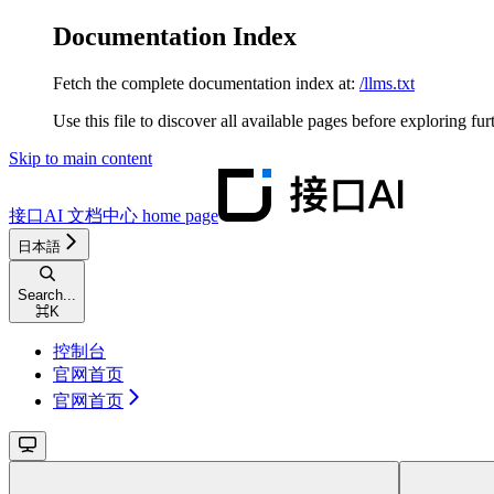
Documentation Index
Fetch the complete documentation index at:
/llms.txt
Use this file to discover all available pages before exploring fur
Skip to main content
接口AI 文档中心
home page
日本語
Search...
⌘
K
控制台
官网首页
官网首页