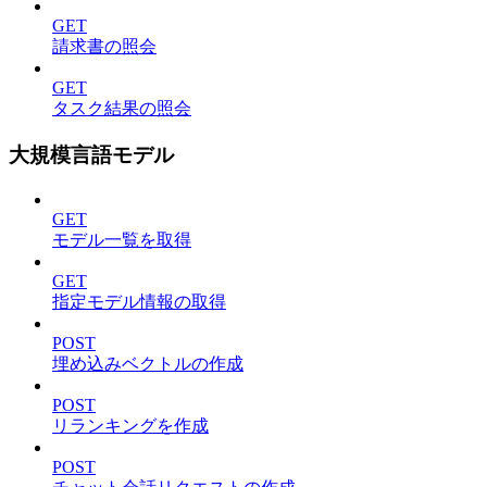
GET
請求書の照会
GET
タスク結果の照会
大規模言語モデル
GET
モデル一覧を取得
GET
指定モデル情報の取得
POST
埋め込みベクトルの作成
POST
リランキングを作成
POST