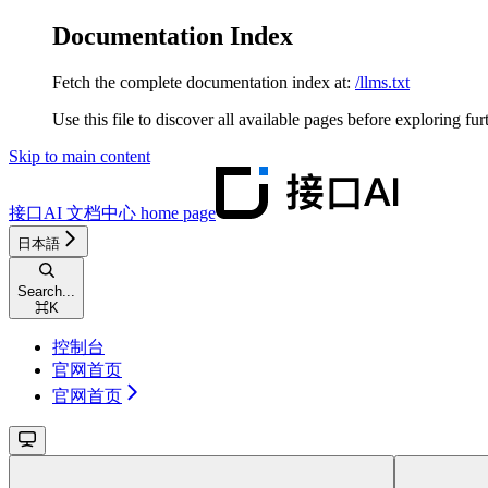
Documentation Index
Fetch the complete documentation index at:
/llms.txt
Use this file to discover all available pages before exploring fur
Skip to main content
接口AI 文档中心
home page
日本語
Search...
⌘
K
控制台
官网首页
官网首页