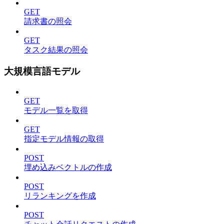
GET
請求書の照会
GET
タスク結果の照会
大規模言語モデル
GET
モデル一覧を取得
GET
指定モデル情報の取得
POST
埋め込みベクトルの作成
POST
リランキングを作成
POST