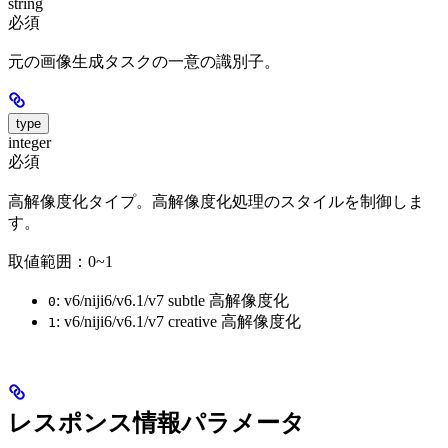
string
必須
元の画像生成タスクの一意の識別子。
type
integer
必須
高解像度化タイプ。高解像度化処理のスタイルを制御しま
す。
取値範囲：0~1
: v6/niji6/v6.1/v7 subtle 高解像度化
0
: v6/niji6/v6.1/v7 creative 高解像度化
1
レスポンス情報パラメータ