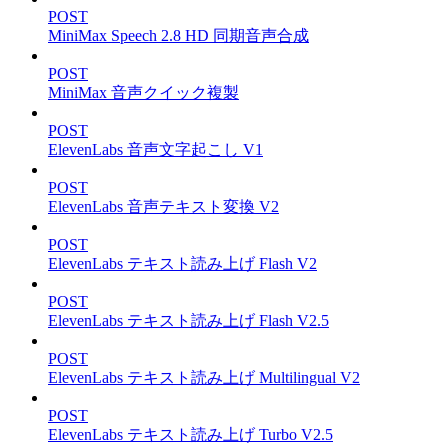
POST
MiniMax Speech 2.8 HD 同期音声合成
POST
MiniMax 音声クイック複製
POST
ElevenLabs 音声文字起こし V1
POST
ElevenLabs 音声テキスト変換 V2
POST
ElevenLabs テキスト読み上げ Flash V2
POST
ElevenLabs テキスト読み上げ Flash V2.5
POST
ElevenLabs テキスト読み上げ Multilingual V2
POST
ElevenLabs テキスト読み上げ Turbo V2.5