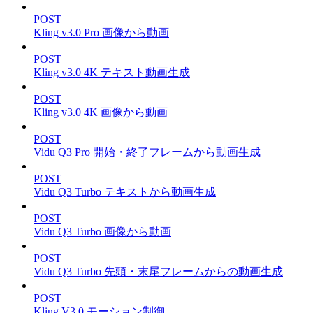
POST
Kling v3.0 Pro 画像から動画
POST
Kling v3.0 4K テキスト動画生成
POST
Kling v3.0 4K 画像から動画
POST
Vidu Q3 Pro 開始・終了フレームから動画生成
POST
Vidu Q3 Turbo テキストから動画生成
POST
Vidu Q3 Turbo 画像から動画
POST
Vidu Q3 Turbo 先頭・末尾フレームからの動画生成
POST
Kling V3.0 モーション制御