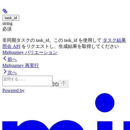
task_id
string
必須
非同期タスクの task_id。この task_id を使用して
タスク結果
照会 API
をリクエストし、生成結果を取得してください
Midjourney バリエーション
前へ
Midjourney 再実行
次へ
⌘
I
Powered by