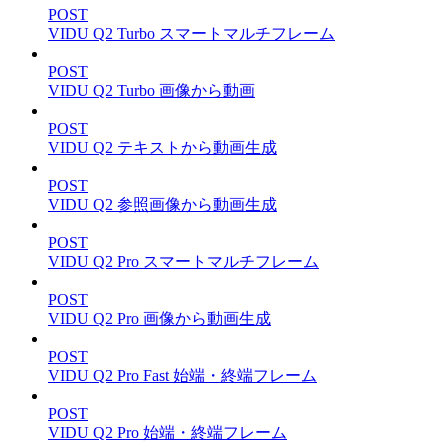
POST
VIDU Q2 Turbo スマートマルチフレーム
POST
VIDU Q2 Turbo 画像から動画
POST
VIDU Q2 テキストから動画生成
POST
VIDU Q2 参照画像から動画生成
POST
VIDU Q2 Pro スマートマルチフレーム
POST
VIDU Q2 Pro 画像から動画生成
POST
VIDU Q2 Pro Fast 始端・終端フレーム
POST
VIDU Q2 Pro 始端・終端フレーム