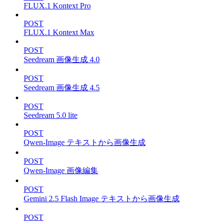
FLUX.1 Kontext Pro
POST
FLUX.1 Kontext Max
POST
Seedream 画像生成 4.0
POST
Seedream 画像生成 4.5
POST
Seedream 5.0 lite
POST
Qwen-Image テキストから画像生成
POST
Qwen-Image 画像編集
POST
Gemini 2.5 Flash Image テキストから画像生成
POST