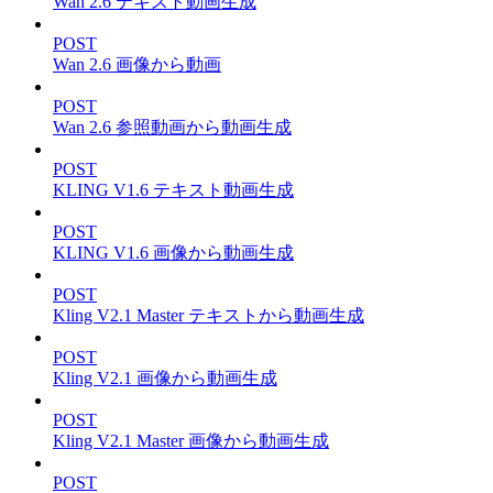
Wan 2.6 テキスト動画生成
POST
Wan 2.6 画像から動画
POST
Wan 2.6 参照動画から動画生成
POST
KLING V1.6 テキスト動画生成
POST
KLING V1.6 画像から動画生成
POST
Kling V2.1 Master テキストから動画生成
POST
Kling V2.1 画像から動画生成
POST
Kling V2.1 Master 画像から動画生成
POST