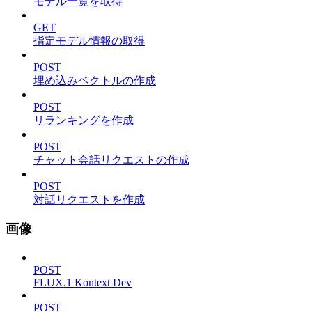
モデル一覧を取得
GET
指定モデル情報の取得
POST
埋め込みベクトルの作成
POST
リランキングを作成
POST
チャット会話リクエストの作成
POST
対話リクエストを作成
画像
POST
FLUX.1 Kontext Dev
POST