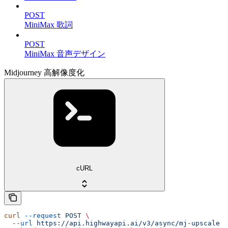
POST
MiniMax 歌詞
POST
MiniMax 音声デザイン
Midjourney 高解像度化
cURL
curl
 --request
 POST
 \
  --url
 https://api.highwayapi.ai/v3/async/mj-upscale
 \