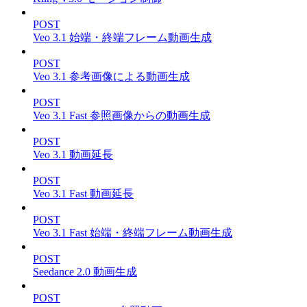
POST
Veo 3.1 始端・終端フレーム動画生成
POST
Veo 3.1 参考画像による動画生成
POST
Veo 3.1 Fast 参照画像からの動画生成
POST
Veo 3.1 動画延長
POST
Veo 3.1 Fast 動画延長
POST
Veo 3.1 Fast 始端・終端フレーム動画生成
POST
Seedance 2.0 動画生成
POST