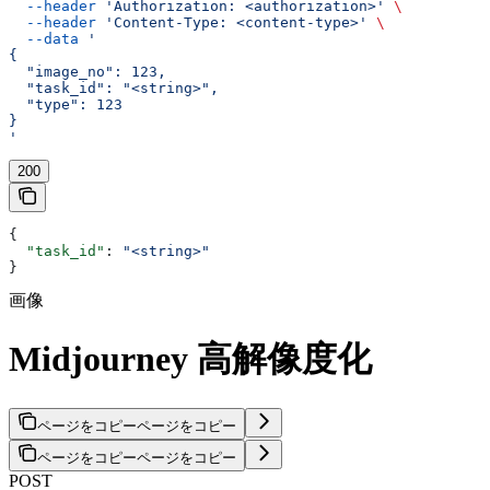
  --header
 'Authorization: <authorization>'
 \
  --header
 'Content-Type: <content-type>'
 \
  --data
 '
{
  "image_no": 123,
  "task_id": "<string>",
  "type": 123
}
'
200
{
  "task_id"
: 
"<string>"
}
画像
Midjourney 高解像度化
ページをコピー
ページをコピー
ページをコピー
ページをコピー
POST