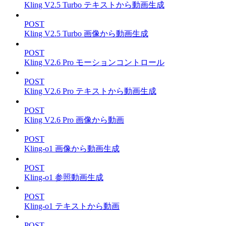
Kling V2.5 Turbo テキストから動画生成
POST
Kling V2.5 Turbo 画像から動画生成
POST
Kling V2.6 Pro モーションコントロール
POST
Kling V2.6 Pro テキストから動画生成
POST
Kling V2.6 Pro 画像から動画
POST
Kling-o1 画像から動画生成
POST
Kling-o1 参照動画生成
POST
Kling-o1 テキストから動画
POST