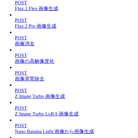
POST
Flux 2 Flex 画像生成
POST
Flux 2 Pro 画像生成
POST
画像消去
POST
画像の高解像度化
POST
画像背景除去
POST
Z Image Turbo 画像生成
POST
Z Image Turbo LoRA 画像生成
POST
Nano Banana Light 画像から画像生成