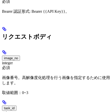
必須
Bearer 認証形式: Bearer {{API Key}}。
リクエストボディ
image_no
integer
必須
画像番号。高解像度化処理を行う画像を指定するために使用
します。
取値範囲：0~3
task_id