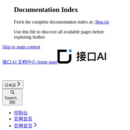
Documentation Index
Fetch the complete documentation index at:
/llms.txt
Use this file to discover all available pages before
exploring further.
Skip to main content
接口AI 文档中心
home page
日本語
Search...
⌘
K
控制台
官网首页
官网首页