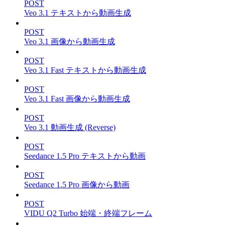
POST
Veo 3.1 テキストから動画生成
POST
Veo 3.1 画像から動画生成
POST
Veo 3.1 Fast テキストから動画生成
POST
Veo 3.1 Fast 画像から動画生成
POST
Veo 3.1 動画生成 (Reverse)
POST
Seedance 1.5 Pro テキストから動画
POST
Seedance 1.5 Pro 画像から動画
POST
VIDU Q2 Turbo 始端・終端フレーム