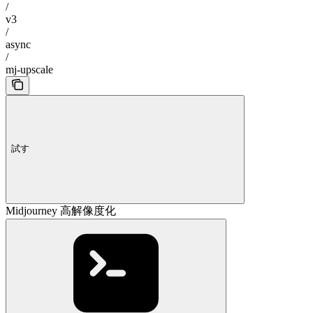
/
v3
/
async
/
mj-upscale
試す
Midjourney 高解像度化