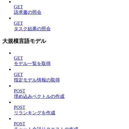
GET
請求書の照会
GET
タスク結果の照会
大規模言語モデル
GET
モデル一覧を取得
GET
指定モデル情報の取得
POST
埋め込みベクトルの作成
POST
リランキングを作成
POST