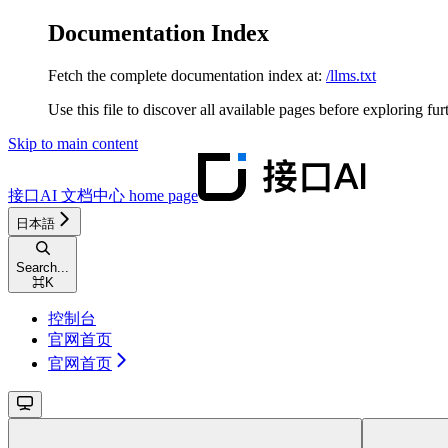
Documentation Index
Fetch the complete documentation index at:
/llms.txt
Use this file to discover all available pages before exploring fur
Skip to main content
接口AI 文档中心
home page
日本語
Search...
⌘
K
控制台
官网首页
官网首页