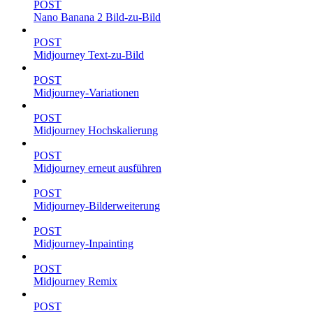
POST
Nano Banana 2 Bild-zu-Bild
POST
Midjourney Text-zu-Bild
POST
Midjourney-Variationen
POST
Midjourney Hochskalierung
POST
Midjourney erneut ausführen
POST
Midjourney-Bilderweiterung
POST
Midjourney-Inpainting
POST
Midjourney Remix
POST