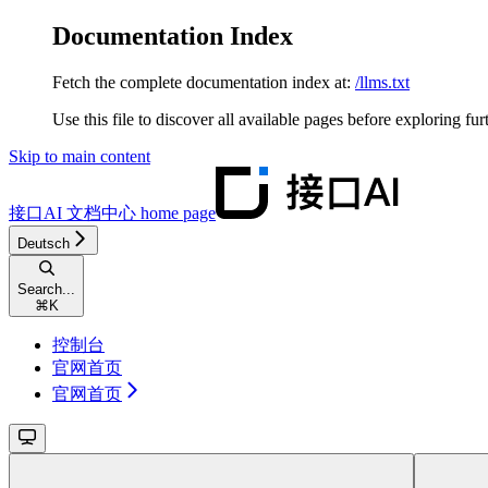
Documentation Index
Fetch the complete documentation index at:
/llms.txt
Use this file to discover all available pages before exploring fur
Skip to main content
接口AI 文档中心
home page
Deutsch
Search...
⌘
K
控制台
官网首页
官网首页