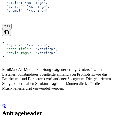
  "title": "<string>",
  "lyrics": "<string>",
  "prompt": "<string>"
}
'
200
{
  "lyrics"
: 
"<string>"
,
  "song_title"
: 
"<string>"
,
  "style_tags"
: 
"<string>"
}
MiniMax AI-Modell zur Songtextgenerierung. Unterstützt das
Erstellen vollständiger Songtexte anhand von Prompts sowie das
Bearbeiten und Fortsetzen vorhandener Songtexte. Die generierten
Songtexte enthalten Struktur-Tags und können direkt für die
Musikgenerierung verwendet werden.
Anfrageheader