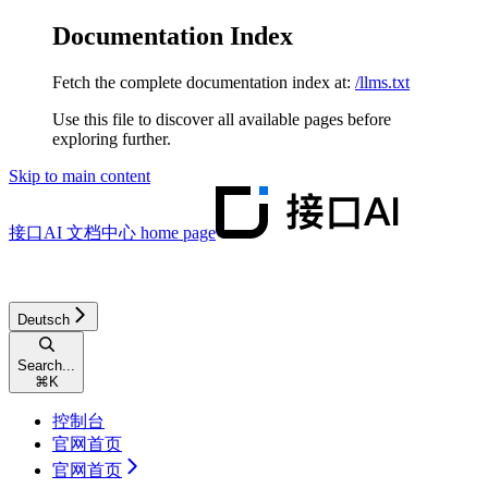
Documentation Index
Fetch the complete documentation index at:
/llms.txt
Use this file to discover all available pages before
exploring further.
Skip to main content
接口AI 文档中心
home page
Deutsch
Search...
⌘
K
控制台
官网首页
官网首页