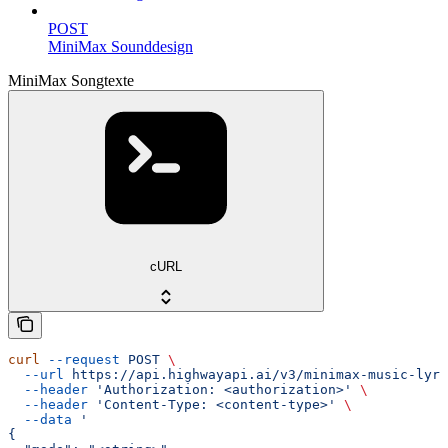
POST
MiniMax Sounddesign
MiniMax Songtexte
cURL
curl
 --request
 POST
 \
  --url
 https://api.highwayapi.ai/v3/minimax-music-lyri
  --header
 'Authorization: <authorization>'
 \
  --header
 'Content-Type: <content-type>'
 \
  --data
 '
{