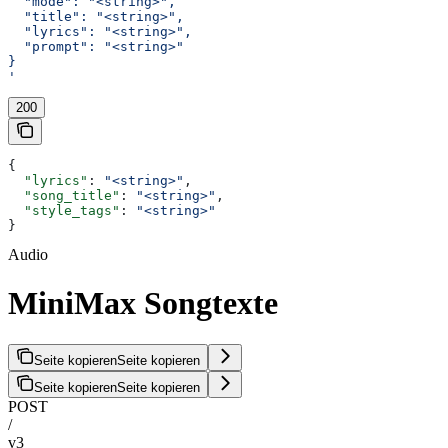
  "mode": "<string>",
  "title": "<string>",
  "lyrics": "<string>",
  "prompt": "<string>"
}
'
200
{
  "lyrics"
: 
"<string>"
,
  "song_title"
: 
"<string>"
,
  "style_tags"
: 
"<string>"
}
Audio
MiniMax Songtexte
Seite kopieren
Seite kopieren
Seite kopieren
Seite kopieren
POST
/
v3