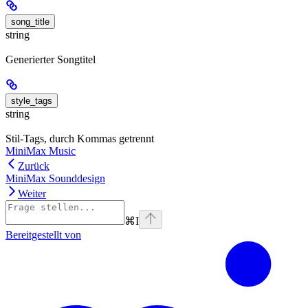
song_title
string
Generierter Songtitel
style_tags
string
Stil-Tags, durch Kommas getrennt
MiniMax Music
Zurück
MiniMax Sounddesign
Weiter
⌘
I
Bereitgestellt von