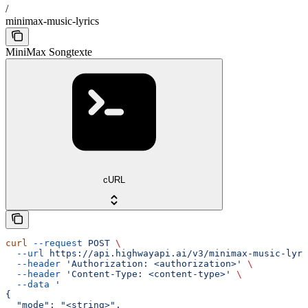
/
minimax-music-lyrics
MiniMax Songtexte
cURL
curl
 --request
 POST
 \
  --url
 https://api.highwayapi.ai/v3/minimax-music-lyri
  --header
 'Authorization: <authorization>'
 \
  --header
 'Content-Type: <content-type>'
 \
  --data
 '
{
  "mode": "<string>",