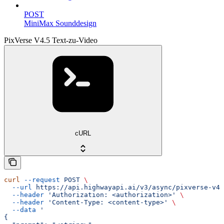
POST
MiniMax Sounddesign
PixVerse V4.5 Text-zu-Video
cURL
curl
 --request
 POST
 \
  --url
 https://api.highwayapi.ai/v3/async/pixverse-v4.
  --header
 'Authorization: <authorization>'
 \
  --header
 'Content-Type: <content-type>'
 \
  --data
 '
{