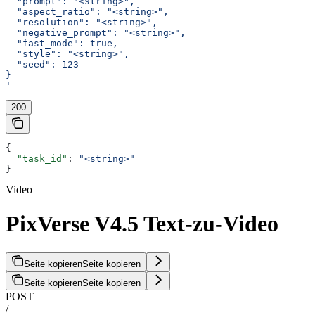
  "prompt": "<string>",
  "aspect_ratio": "<string>",
  "resolution": "<string>",
  "negative_prompt": "<string>",
  "fast_mode": true,
  "style": "<string>",
  "seed": 123
}
'
200
{
  "task_id"
: 
"<string>"
}
Video
PixVerse V4.5 Text-zu-Video
Seite kopieren
Seite kopieren
Seite kopieren
Seite kopieren
POST
/