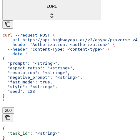
cURL
curl
 --request
 POST
 \
  --url
 https://api.highwayapi.ai/v3/async/pixverse-v4.
  --header
 'Authorization: <authorization>'
 \
  --header
 'Content-Type: <content-type>'
 \
  --data
 '
{
  "prompt": "<string>",
  "aspect_ratio": "<string>",
  "resolution": "<string>",
  "negative_prompt": "<string>",
  "fast_mode": true,
  "style": "<string>",
  "seed": 123
}
'
200
{
  "task_id"
: 
"<string>"
}