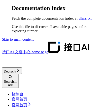
Documentation Index
Fetch the complete documentation index at:
/llms.txt
Use this file to discover all available pages before
exploring further.
Skip to main content
接口AI 文档中心
home page
Deutsch
Search...
⌘
K
控制台
官网首页
官网首页