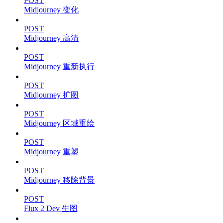
POST
Midjourney 变化
POST
Midjourney 高清
POST
Midjourney 重新执行
POST
Midjourney 扩图
POST
Midjourney 区域重绘
POST
Midjourney 重塑
POST
Midjourney 移除背景
POST
Flux 2 Dev 生图