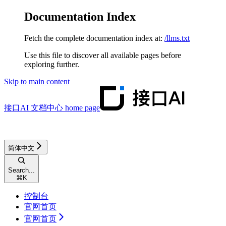
Documentation Index
Fetch the complete documentation index at:
/llms.txt
Use this file to discover all available pages before
exploring further.
Skip to main content
接口AI 文档中心
home page
简体中文
Search...
⌘
K
控制台
官网首页
官网首页