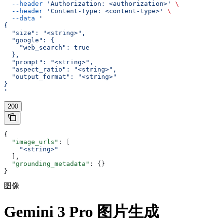
  --header
 'Authorization: <authorization>'
 \
  --header
 'Content-Type: <content-type>'
 \
  --data
 '
{
  "size": "<string>",
  "google": {
    "web_search": true
  },
  "prompt": "<string>",
  "aspect_ratio": "<string>",
  "output_format": "<string>"
}
'
200
{
  "image_urls"
: [
    "<string>"
  ],
  "grounding_metadata"
: {}
}
图像
Gemini 3 Pro 图片生成