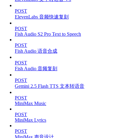
POST
ElevenLabs 音频快速复刻
POST
Fish Audio S2 Pro Text to Speech
POST
Fish Audio 语音合成
POST
Fish Audio 音频复刻
POST
Gemini 2.5 Flash TTS 文本转语音
POST
MiniMax Music
POST
MiniMax Lyrics
POST
MiniMax 声音设计