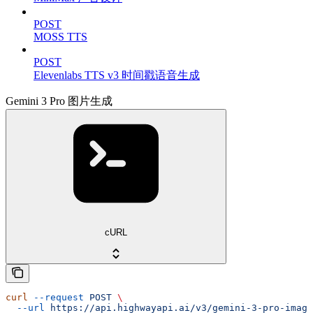
POST
MOSS TTS
POST
Elevenlabs TTS v3 时间戳语音生成
Gemini 3 Pro 图片生成
cURL
curl
 --request
 POST
 \
  --url
 https://api.highwayapi.ai/v3/gemini-3-pro-image