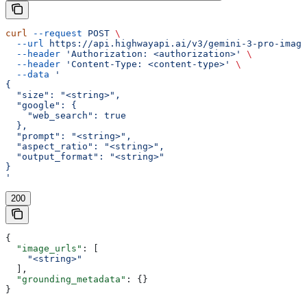
curl
 --request
 POST
 \
  --url
 https://api.highwayapi.ai/v3/gemini-3-pro-image
  --header
 'Authorization: <authorization>'
 \
  --header
 'Content-Type: <content-type>'
 \
  --data
 '
{
  "size": "<string>",
  "google": {
    "web_search": true
  },
  "prompt": "<string>",
  "aspect_ratio": "<string>",
  "output_format": "<string>"
}
'
200
{
  "image_urls"
: [
    "<string>"
  ],
  "grounding_metadata"
: {}
}