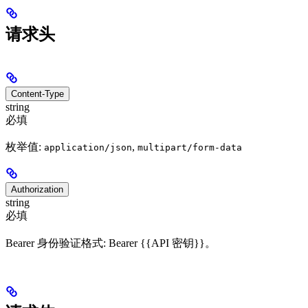
请求头
Content-Type
string
必填
枚举值:
,
application/json
multipart/form-data
Authorization
string
必填
Bearer 身份验证格式: Bearer {{API 密钥}}。