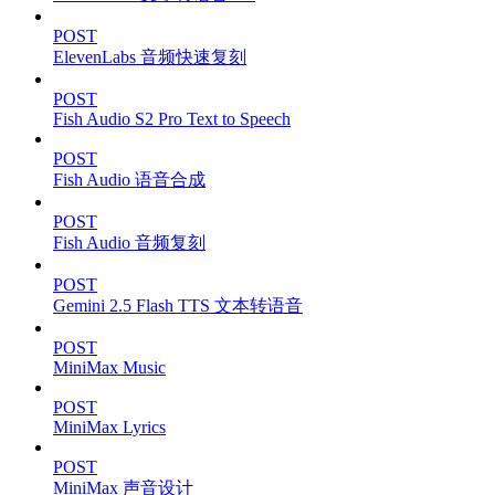
POST
ElevenLabs 音频快速复刻
POST
Fish Audio S2 Pro Text to Speech
POST
Fish Audio 语音合成
POST
Fish Audio 音频复刻
POST
Gemini 2.5 Flash TTS 文本转语音
POST
MiniMax Music
POST
MiniMax Lyrics
POST
MiniMax 声音设计