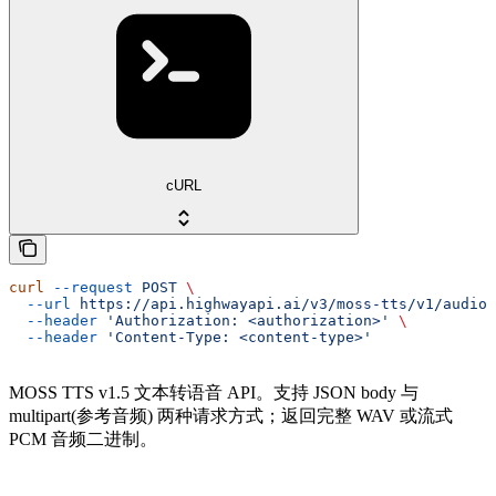
cURL
curl
 --request
 POST
 \
  --url
 https://api.highwayapi.ai/v3/moss-tts/v1/audio/
  --header
 'Authorization: <authorization>'
 \
  --header
 'Content-Type: <content-type>'
MOSS TTS v1.5 文本转语音 API。支持 JSON body 与
multipart(参考音频) 两种请求方式；返回完整 WAV 或流式
PCM 音频二进制。