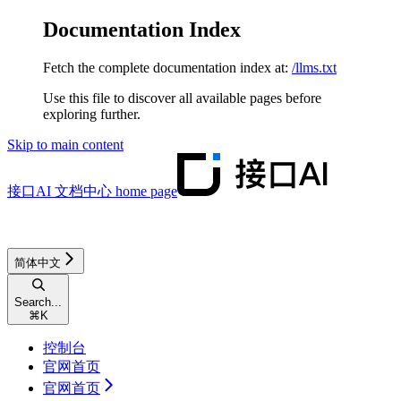
Documentation Index
Fetch the complete documentation index at:
/llms.txt
Use this file to discover all available pages before
exploring further.
Skip to main content
接口AI 文档中心
home page
简体中文
Search...
⌘
K
控制台
官网首页
官网首页