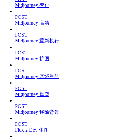
Midjourney 变化
POST
Midjourney 高清
POST
Midjourney 重新执行
POST
Midjourney 扩图
POST
Midjourney 区域重绘
POST
Midjourney 重塑
POST
Midjourney 移除背景
POST
Flux 2 Dev 生图