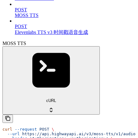
POST
MOSS TTS
POST
Elevenlabs TTS v3 时间戳语音生成
MOSS TTS
cURL
curl
 --request
 POST
 \
  --url
 https://api.highwayapi.ai/v3/moss-tts/v1/audio/