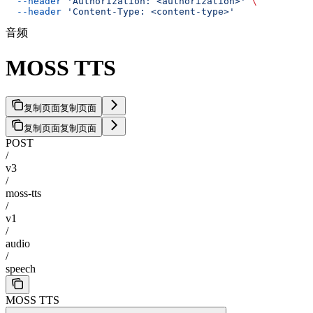
  --header
 'Authorization: <authorization>'
 \
  --header
 'Content-Type: <content-type>'
音频
MOSS TTS
复制页面
复制页面
复制页面
复制页面
POST
/
v3
/
moss-tts
/
v1
/
audio
/
speech
MOSS TTS