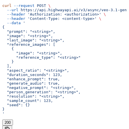
curl
 --request
 POST
 \
  --url
 https://api.highwayapi.ai/v3/async/veo-3.1-gene
  --header
 'Authorization: <authorization>'
 \
  --header
 'Content-Type: <content-type>'
 \
  --data
 '
{
  "prompt": "<string>",
  "image": "<string>",
  "last_image": "<string>",
  "reference_images": [
    {
      "image": "<string>",
      "reference_type": "<string>"
    }
  ],
  "aspect_ratio": "<string>",
  "duration_seconds": 123,
  "enhance_prompt": true,
  "generate_audio": true,
  "negative_prompt": "<string>",
  "person_generation": "<string>",
  "resolution": "<string>",
  "sample_count": 123,
  "seed": {}
}
'
200