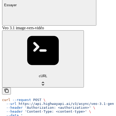
Essayer
Veo 3.1 image-vers-vidéo
cURL
curl
 --request
 POST
 \
  --url
 https://api.highwayapi.ai/v3/async/veo-3.1-gene
  --header
 'Authorization: <authorization>'
 \
  --header
 'Content-Type: <content-type>'
 \
  --data
 '