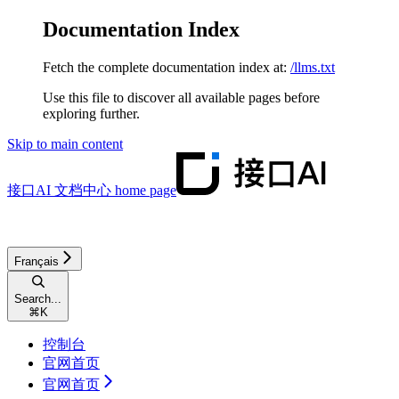
Documentation Index
Fetch the complete documentation index at:
/llms.txt
Use this file to discover all available pages before
exploring further.
Skip to main content
接口AI 文档中心
home page
Français
Search...
⌘
K
控制台
官网首页
官网首页