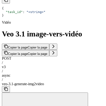
{
  "task_id"
: 
"<string>"
}
Vidéo
Veo 3.1 image-vers-vidéo
Copier la page
Copier la page
Copier la page
Copier la page
POST
/
v3
/
async
/
veo-3.1-generate-img2video