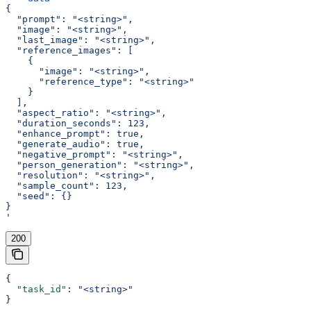
{
  "prompt": "<string>",
  "image": "<string>",
  "last_image": "<string>",
  "reference_images": [
    {
      "image": "<string>",
      "reference_type": "<string>"
    }
  ],
  "aspect_ratio": "<string>",
  "duration_seconds": 123,
  "enhance_prompt": true,
  "generate_audio": true,
  "negative_prompt": "<string>",
  "person_generation": "<string>",
  "resolution": "<string>",
  "sample_count": 123,
  "seed": {}
}
'
200
{
  "task_id"
: 
"<string>"
}