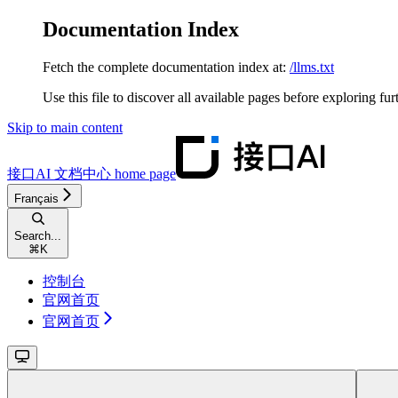
Documentation Index
Fetch the complete documentation index at:
/llms.txt
Use this file to discover all available pages before exploring fur
Skip to main content
接口AI 文档中心
home page
Français
Search...
⌘
K
控制台
官网首页
官网首页