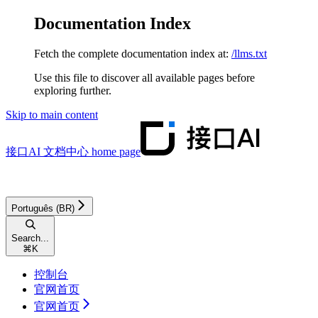
Documentation Index
Fetch the complete documentation index at:
/llms.txt
Use this file to discover all available pages before
exploring further.
Skip to main content
接口AI 文档中心
home page
Português (BR)
Search...
⌘
K
控制台
官网首页
官网首页