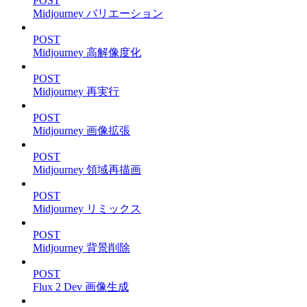
POST
Midjourney バリエーション
POST
Midjourney 高解像度化
POST
Midjourney 再実行
POST
Midjourney 画像拡張
POST
Midjourney 領域再描画
POST
Midjourney リミックス
POST
Midjourney 背景削除
POST
Flux 2 Dev 画像生成