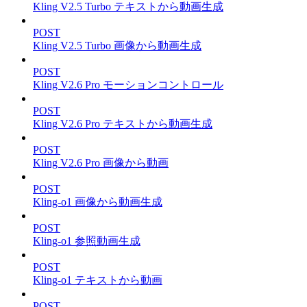
Kling V2.5 Turbo テキストから動画生成
POST
Kling V2.5 Turbo 画像から動画生成
POST
Kling V2.6 Pro モーションコントロール
POST
Kling V2.6 Pro テキストから動画生成
POST
Kling V2.6 Pro 画像から動画
POST
Kling-o1 画像から動画生成
POST
Kling-o1 参照動画生成
POST
Kling-o1 テキストから動画
POST