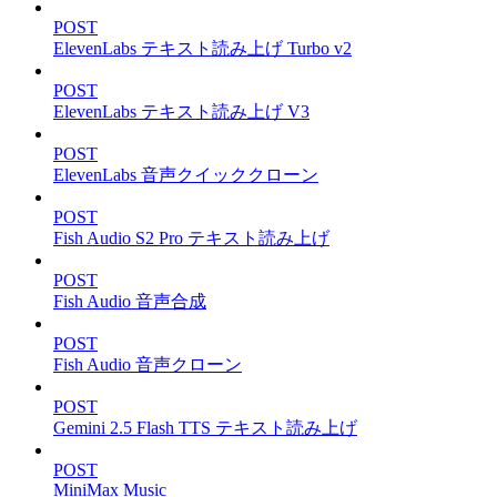
POST
ElevenLabs テキスト読み上げ Turbo v2
POST
ElevenLabs テキスト読み上げ V3
POST
ElevenLabs 音声クイッククローン
POST
Fish Audio S2 Pro テキスト読み上げ
POST
Fish Audio 音声合成
POST
Fish Audio 音声クローン
POST
Gemini 2.5 Flash TTS テキスト読み上げ
POST
MiniMax Music