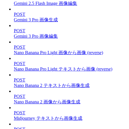
Gemini 2.5 Flash Image 画像編集
POST
Gemini 3 Pro 画像生成
POST
Gemini 3 Pro 画像編集
POST
Nano Banana Pro Light 画像から画像 (reverse)
POST
Nano Banana Pro Light テキストから画像 (reverse)
POST
Nano Banana 2 テキストから画像生成
POST
Nano Banana 2 画像から画像生成
POST
Midjourney テキストから画像生成