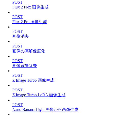
POST
Flux 2 Flex 画像生成
POST
Flux 2 Pro 画像生成
POST
画像消去
POST
画像の高解像度化
POST
画像背景除去
POST
Z Image Turbo 画像生成
POST
Z Image Turbo LoRA 画像生成
POST
Nano Banana Light 画像から画像生成