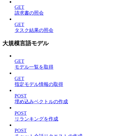
GET
請求書の照会
GET
タスク結果の照会
大規模言語モデル
GET
モデル一覧を取得
GET
指定モデル情報の取得
POST
埋め込みベクトルの作成
POST
リランキングを作成
POST