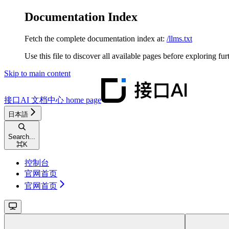
Documentation Index
Fetch the complete documentation index at:
/llms.txt
Use this file to discover all available pages before exploring fur
Skip to main content
接口AI 文档中心
home page
日本語
Search...
⌘
K
控制台
官网首页
官网首页